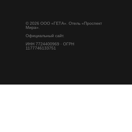
© 2026 ООО «ГЕТА». Отель «Проспект
Мира».
Официальный сайт.
ИНН 7724400969 · ОГРН
1177746133751