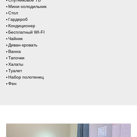
Спутниковое ТВ
•
Мини-холодильник
•
Стол
•
ардероб
• Г
Кондиционер
•
Бесплатный WI-FI
•
Чайник
•
Диван-кровать
•
Ванна
•
Тапочки
•
Халаты
•
Туалет
•
Набор полотенец
•
Фен
•