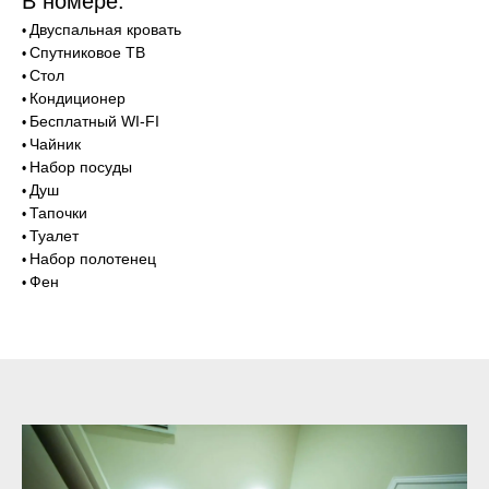
В номере:
Двуспальная кровать
•
Спутниковое ТВ
•
Стол
•
Кондиционер
•
Бесплатный WI-FI
•
Чайник
•
Набор посуды
•
Душ
•
Тапочки
•
Туалет
•
Набор полотенец
•
Фен
•