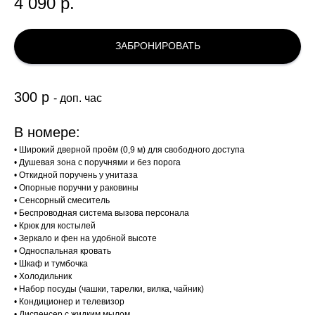
4 090
р.
ЗАБРОНИРОВАТЬ
300 р
- доп. час
В номере:
• Широкий дверной проём (0,9 м) для свободного доступа
• Душевая зона с поручнями и без порога
• Откидной поручень у унитаза
• Опорные поручни у раковины
• Сенсорный смеситель
• Беспроводная система вызова персонала
• Крюк для костылей
• Зеркало и фен на удобной высоте
• Односпальная кровать
• Шкаф и тумбочка
• Холодильник
• Набор посуды (чашки, тарелки, вилка, чайник)
• Кондиционер и телевизор
• Диспенсер с жидким мылом