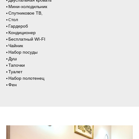
•
Мини-холодильник
•
Спутниковое ТВ,
•
тол
• С
Гардероб
•
Кондиционер
•
Бесплатный WI-FI
•
Чайник
•
Набор посуды
•
Душ
•
Тапочки
•
Туалет
•
Набор полотенец
•
Фен
•